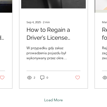
Sep 4, 2025
∙
2
min
Mar
How to Regain a
R
d
Driver’s License
f
after Drunk Driving.
P
W przypadku gdy zakaz
Rej
Alcohol Interlock
prowadzenia pojazdu był
za
wykonywany przez okres
zw
Device.
co najmniej połowy
wy
orzeczonego wymiaru (...),
Mo
sąd może ograniczyć
pr
zakaz do pojazdów
2
0
Ur
niewyposażonych w
Cy
blokadę alkoholową.
Oznacza to, że po
zainstalowaniu blokady
Load More
alkoholowej możemy