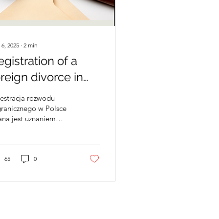
 6, 2025
∙
2
min
egistration of a
oreign divorce in
oland
estracja rozwodu
granicznego w Polsce
ana jest uznaniem
roku rozwodowego.
że być
zeprowadzona przed
zędem Stanu
65
0
wilnego lub