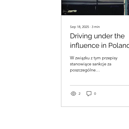
Sep 18, 2025
∙
3
min
Driving under the
influence in Polan
- suspention of
W związku z tym przepisy
licence
stanowiące sankcje za
poszczególne
przestępstwa niemalże
zawsze przewidują widełki
co do wysokości kary,
które umożliwiają
2
0
sędziemu dostosowanie
kary do konkretnej
sprawy.