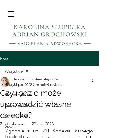
Post
Wszystkie
Adwokat Karolina Słupecka
Wszystkie
31 paź 2022
2 minut(y) czytania
Czy rodzic może
Prawo cywilne
uprowadzić własne
Prawo rodzinne
dziecko?
Prawo karne
Zaktualizowano:
29 cze 2023
Spółki
Zgodnie z art. 211 Kodeksu karnego 
Egzekucja