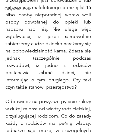
przestępstwem jest uprowadzenie lub 
zatrzymanie małoletniego poniżej lat 15 
Obywatelstwo
albo osoby nieporadnej wbrew woli 
osoby powołanej do opieki lub 
nadzoru nad nią. Nie ulega więc 
wątpliwości, iż jeżeli samowolnie 
zabierzemy cudze dziecko narażamy się 
na odpowiedzialność karną. Zdarza się 
jednak (szczególnie podczas 
rozwodów), iż jedno z rodziców 
postanawia zabrać dzieci, nie 
informując o tym drugiego. Czy taki 
czyn także stanowi przestępstwo?
Odpowiedź na powyższe pytanie zależy 
w dużej mierze od władzy rodzicielskiej, 
przysługującej rodzicom. Co do zasady 
każdy z rodziców ma pełnię władzy, 
jednakże sąd może, w szczególnych 