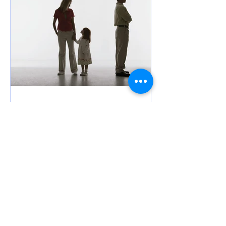
Alienacja rodzicielska – co
mówi prawo?