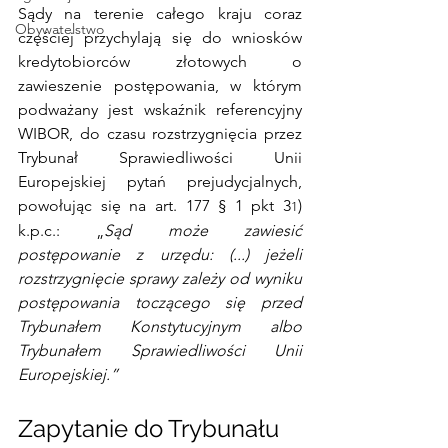
Sądy na terenie całego kraju coraz 
Obywatelstwo
częściej przychylają się do wniosków 
kredytobiorców złotowych o 
zawieszenie postępowania, w którym 
podważany jest wskaźnik referencyjny 
WIBOR, do czasu rozstrzygnięcia przez 
Trybunał Sprawiedliwości Unii 
Europejskiej pytań prejudycjalnych, 
powołując się na art. 177 § 1 pkt 3
) 
1
k.p.c.: „
Sąd może zawiesić 
postępowanie z urzędu: (...) jeżeli 
rozstrzygnięcie sprawy zależy od wyniku 
postępowania toczącego się przed 
Trybunałem Konstytucyjnym albo 
Trybunałem Sprawiedliwości Unii 
Europejskiej.”
Zapytanie do Trybunału