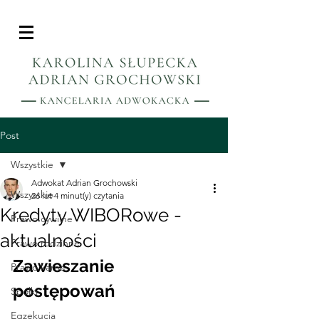
Post
Wszystkie
Adwokat Adrian Grochowski
Wszystkie
26 lut
4 minut(y) czytania
Kredyty WIBORowe -
Prawo cywilne
aktualności
Prawo rodzinne
Zawieszanie 
Prawo karne
postępowań 
Spółki
Egzekucja