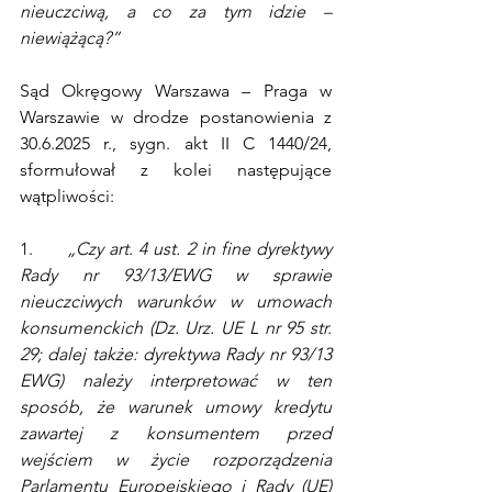
nieuczciwą, a co za tym idzie – 
niewiążącą?”
Sąd Okręgowy Warszawa – Praga w 
Warszawie w drodze postanowienia z 
30.6.2025 r., sygn. akt II C 1440/24, 
sformułował z kolei następujące 
wątpliwości:
1.      
„Czy art. 4 ust. 2 in fine dyrektywy 
Rady nr 93/13/EWG w sprawie 
nieuczciwych warunków w umowach 
konsumenckich (Dz. Urz. UE L nr 95 str. 
29; dalej także: dyrektywa Rady nr 93/13 
EWG) należy interpretować w ten 
sposób, że warunek umowy kredytu 
zawartej z konsumentem przed 
wejściem w życie rozporządzenia 
Parlamentu Europejskiego i Rady (UE) 