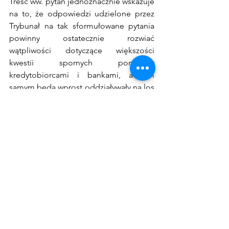
Treść ww. pytań jednoznacznie wskazuje 
na to, że odpowiedzi udzielone przez 
Trybunał na tak sformułowane pytania 
powinny ostatecznie rozwiać 
wątpliwości dotyczące większości 
kwestii spornych pomiędzy 
kredytobiorcami i bankami, a tym 
samym będą wprost oddziaływały na los 
WIBORu.
Prawo cywilne
Zobacz wszystkie
Ostatnie posty