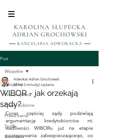
Post
Wszystkie
Adwokat Adrian Grochowski
Wszystkie
22 sty
2 minut(y) czytania
WIBOR - jak orzekają
Prawo cywilne
sądy?
Prawo rodzinne
Coraz częściej sądy podzielają 
Prawo karne
argumentację kredytobiorców nt. 
Spółki
wadliwości WIBORu już na etapie 
postępowania zabezpieczającego, co 
Egzekucja