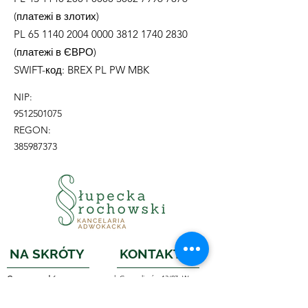
(платежі в злотих)
PL
65 1140 2004 0000
3812 1740 2830
(платежі в ЄВРО)
SWIFT-код: BREX PL PW MBK
NIP:
9512501075
REGON:
385987373
NA SKRÓTY
KONTAKT
Strona główna
ul. Grenadierów 13/27, Warszawa
ul. K. Wyki 15/59, Warszawa
Spacjalizacje