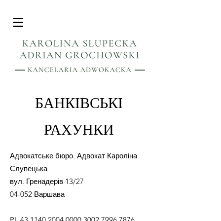
БАНКІВСЬКІ
РАХУНКИ
Адвокатське бюро. Адвокат Кароліна
Слупецька
вул. Гренадерів 13/27
04-052 Варшава
PL
43 1140 2004 0000
3002 7996 7876