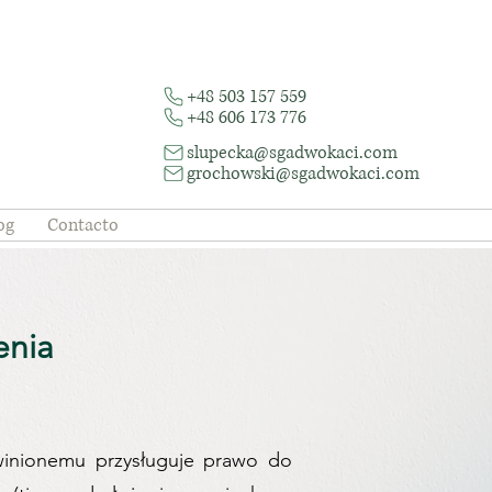
+48 503 157 559
+48 606 173 776
slupecka@sgadwokaci.com
grochowski@sgadwokaci.com
og
Contacto
enia
winionemu przysługuje prawo do