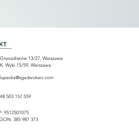
KT
. Grenadierów 13/27, Warszawa
. K. Wyki 15/59, Warszawa
slupecka@sgadwokaci.com
48 503 157 559
P:
9512501075
GON:
385 987 373