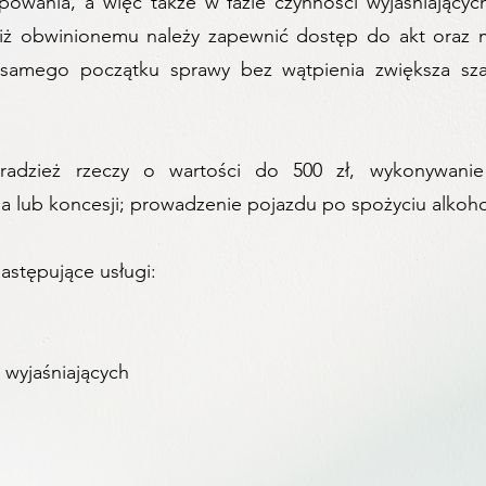
owania, a więc także w fazie czynności wyjaśniających
 iż obwinionemu należy zapewnić dostęp do akt oraz 
d samego początku sprawy bez wątpienia zwiększa sz
radzież rzeczy o wartości do 500 zł, wykonywanie
lub koncesji; prowadzenie pojazdu po spożyciu alkoholu
stępujące usługi:​
 wyjaśniających