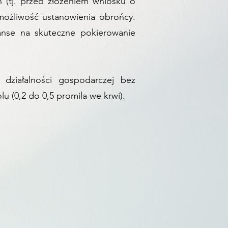
 (tj. przed złożeniem wniosku o
możliwość ustanowienia obrońcy.
anse na skuteczne pokierowanie
 działalności gospodarczej bez
 (0,2 do 0,5 promila we krwi).