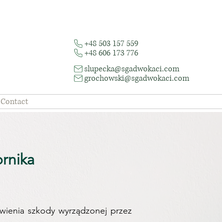
+48 503 157 559
+48 606 173 776
slupecka@sgadwokaci.com
grochowski@sgadwokaci.com
Contact
nika​
wienia szkody wyrządzonej przez