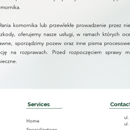
omornika.
ałania komornika lub przewlekłe prowadzenie przez 
szkody, oferujemy nasze usługi, w ramach których oc
awne, sporządzimy pozew oraz inne pisma procesowe 
ację na rozprawach. Przed rozpoczęciem sprawy m
nieczne.
Services
Contac
ul
Home
ul
Specializations