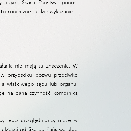
zy czym Skarb Państwa ponosi
 to konieczne będzie wykazanie:
łania nie mają tu znaczenia. W
o) w przypadku pozwu przeciwko
nia właściwego sądu lub organu,
rgę na daną czynność komornika
kucyjnego uwzględniono, może w
lekłości od Skarbu Państwa albo