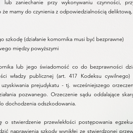
e lub zaniechanie przy wykonywaniu czynności, pr
o że mamy do czynienia z odpowiedzialnością deliktową,
ego szkodę (działanie komornika musi być bezprawne)
wego między powyższymi
mornika lub jego świadomość co do bezprawności dzia
ści władzy publicznej (art. 417 Kodeksu cywilneg
zyskiwania prejudykatu - tj. wcześniejszego orzecze
ziałania pozwanego. Orzeczenie sądu oddalające ska
 do dochodzenia odszkodowania.
rgę o stwierdzenie przewlekłości postępowania egze
ć naprawienia szkody wynikłej ze stwierdzonej przew