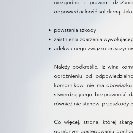
niezgodne z prawem działani
odpowiedzialność solidarną. Jak
powstania szkody
zaistnienia zdarzenia wywołując
adekwatnego związku przyczyno
Należy podkreślić, iż wina ko
odróżnieniu od odpowiedzialno
komornikowi nie ma obowiązku u
stwierdzającego bezprawność d
również nie stanowi przeszkody
Co więcej, strona, której ska
odrębnym postępowaniu dochodzi