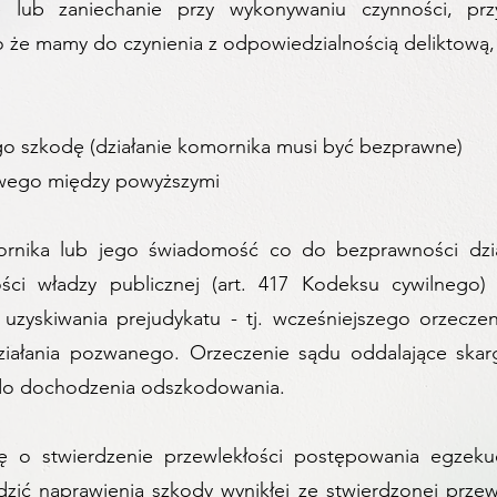
e lub zaniechanie przy wykonywaniu czynności, pr
o że mamy do czynienia z odpowiedzialnością deliktową,
ego szkodę (działanie komornika musi być bezprawne)
wego między powyższymi
mornika lub jego świadomość co do bezprawności dzia
ści władzy publicznej (art. 417 Kodeksu cywilneg
zyskiwania prejudykatu - tj. wcześniejszego orzecze
ziałania pozwanego. Orzeczenie sądu oddalające ska
 do dochodzenia odszkodowania.
rgę o stwierdzenie przewlekłości postępowania egze
ć naprawienia szkody wynikłej ze stwierdzonej przew