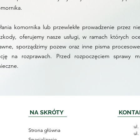
omornika.
ałania komornika lub przewlekłe prowadzenie przez 
szkody, oferujemy nasze usługi, w ramach których oc
awne, sporządzimy pozew oraz inne pisma procesowe 
ację na rozprawach. Przed rozpoczęciem sprawy m
nieczne.
NA SKRÓTY
KONTA
ul
Strona główna
ul
Spacjalizacje