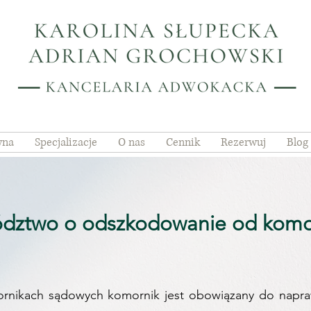
wna
Specjalizacje
O nas
Cennik
Rezerwuj
Blog
dztwo o odszkodowanie od komor
ornikach sądowych komornik jest obowiązany do napra