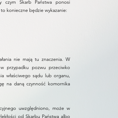
zy czym Skarb Państwa ponosi
 to konieczne będzie wykazanie:
łania nie mają tu znaczenia. W
o) w przypadku pozwu przeciwko
nia właściwego sądu lub organu,
rgę na daną czynność komornika
kucyjnego uwzględniono, może w
lekłości od Skarbu Państwa albo