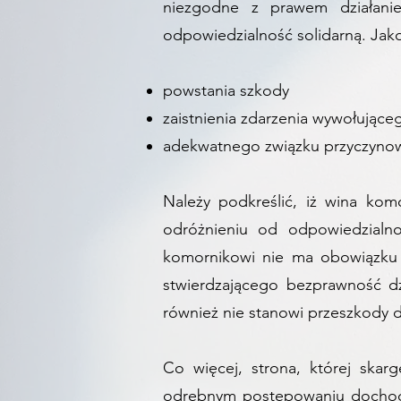
niezgodne z prawem działani
odpowiedzialność solidarną. Jak
powstania szkody
zaistnienia zdarzenia wywołując
adekwatnego związku przyczyno
Należy podkreślić, iż wina ko
odróżnieniu od odpowiedzialno
komornikowi nie ma obowiązku u
stwierdzającego bezprawność d
również nie stanowi przeszkody
Co więcej, strona, której ska
odrębnym postępowaniu dochodzi