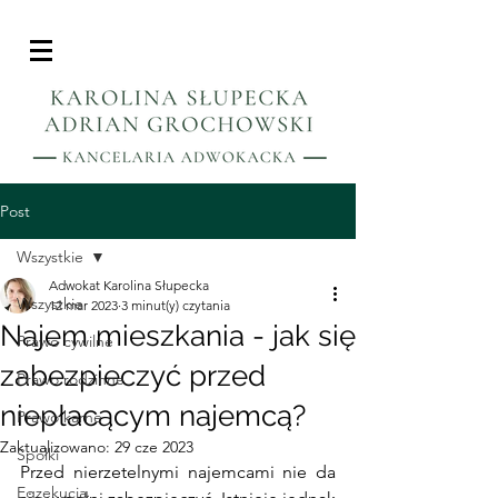
Post
Wszystkie
Adwokat Karolina Słupecka
Wszystkie
12 mar 2023
3 minut(y) czytania
Najem mieszkania - jak się
Prawo cywilne
zabezpieczyć przed
Prawo rodzinne
niepłacącym najemcą?
Prawo karne
Zaktualizowano:
29 cze 2023
Spółki
Przed nierzetelnymi najemcami nie da 
Egzekucja