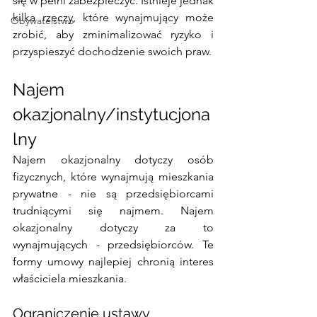
się w pełni zabezpieczyć. Istnieje jednak 
kilka rzeczy, które wynajmujący może 
Obywatelstwo
zrobić, aby zminimalizować ryzyko i 
przyspieszyć dochodzenie swoich praw.
Najem 
okazjonalny/instytucjona
lny
Najem okazjonalny dotyczy osób 
fizycznych, które wynajmują mieszkania 
prywatne - nie są przedsiębiorcami 
trudniącymi się najmem. Najem 
okazjonalny dotyczy za to 
wynajmujących - przedsiębiorców. Te 
formy umowy najlepiej chronią interes 
właściciela mieszkania. 
Ograniczenie ustawy