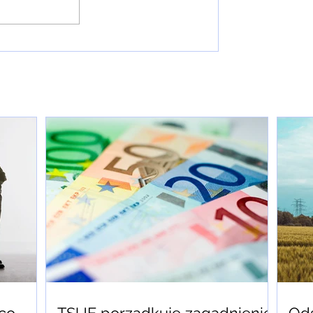
Trybunał orzekł w sprawie
aneksów frankowych