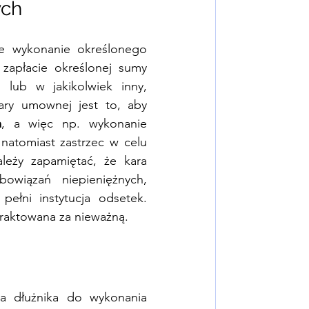
ch 
e wykonanie określonego 
zapłacie określonej sumy 
lub w jakikolwiek inny, 
mierzalny sposób. Kluczowym dla skuteczności zastrzeżonej kary umownej jest to, aby 
m
,
a więc np. wykonanie 
atomiast zastrzec w celu 
eży zapamiętać, że kara 
owiązań niepieniężnych, 
ełni instytucja odsetek. 
raktowana za nieważną.
ja dłużnika do wykonania 