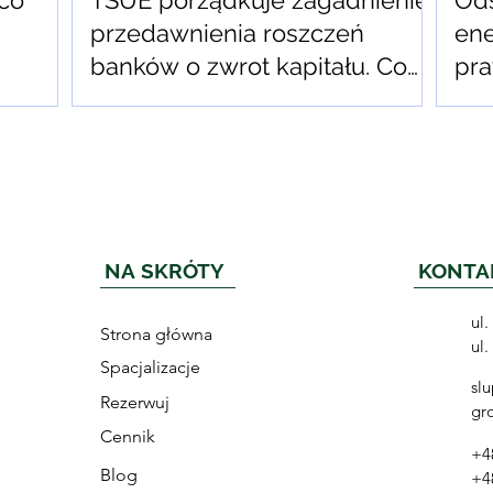
 co
TSUE porządkuje zagadnienie
Ods
przedawnienia roszczeń
ene
banków o zwrot kapitału. Co
pra
oznaczają wyroki C-261/25, C-
nie
262/25, C-753/24 i C-901/24?
NA SKRÓTY
KONTA
ul
Strona główna
ul
Spacjalizacje
sl
Rezerwuj
gr
Cennik
+4
Blog
+4