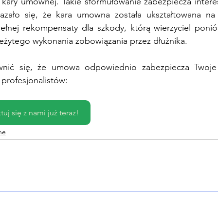
kary umownej. Takie sformułowanie zabezpiecza interes
zało się, że kara umowna została ukształtowana na z
ełnej rekompensaty dla szkody, którą wierzyciel ponió
leżytego wykonania zobowiązania przez dłużnika.
nić się, że umowa odpowiednio zabezpiecza Twoje in
profesjonalistów:
uj się z nami już teraz!
ne