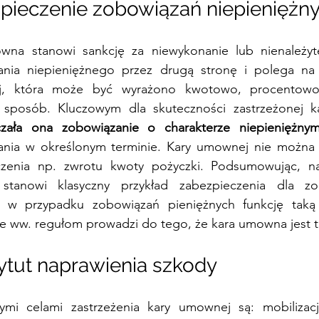
pieczenie zobowiązań niepieniężny
wna stanowi sankcję za niewykonanie lub nienależyt
ania niepieniężnego przez drugą stronę i polega na 
ej, która może być wyrażono kwotowo, procentowo 
czała ona zobowiązanie o charakterze niepieniężny
nia w określonym terminie. Kary umownej nie można n
czenia np. zwrotu kwoty pożyczki. Podsumowując, nal
tanowi klasyczny przykład zabezpieczenia dla zob
t w przypadku zobowiązań pieniężnych funkcję taką p
e ww. regułom prowadzi do tego, że kara umowna jest t
ytut naprawienia szkody 
zymi celami zastrzeżenia kary umownej są: mobilizac