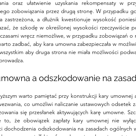
ania oraz ułatwienie uzyskania rekompensaty w prz
ytego zobowiązania przez drugą stronę. W przypadku 
ła zastrzeżona, a dłużnik kwestionuje wysokość poniesio
zać, że szkodę w określonej wysokości rzeczywiście pon
 czasami wręcz niemożliwe, w przypadku zobowiązań o n
arto zadbać, aby kara umowna zabezpieczała w możliwie 
wszystkim aby druga strona nie miała możliwości podważ
wprowadza.
umowna a odszkodowanie na zasad
ższym warto pamiętać przy konstrukcji kary umownej aby
ezwania, co umożliwi naliczanie ustawowych odsetek 
izowania się przesłanek aktywujących karę umowne. Szc
że to, że obowiązek zapłaty kary umownej nie wyłącz
i dochodzenia odszkodowania na zasadach ogólnych w 