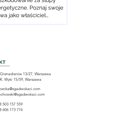
zkodowanie za słupy
rgetyczne. Poznaj swoje
wa jako właściciel
ruchomości
KT
. Grenadierów 13/27, Warszawa
. K. Wyki 15/59, Warszawa
upecka@sgadwokaci.com
ochowski@sgadwokaci.com
8 503 157 559
8 606 173 776