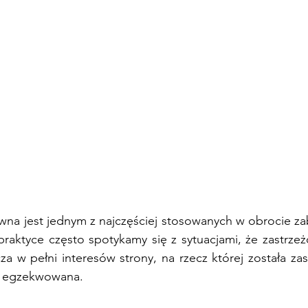
na jest jednym z najczęściej stosowanych w obrocie z
praktyce często spotykamy się z sytuacjami, że zastrze
za w pełni interesów strony, na rzecz której została za
 egzekwowana.